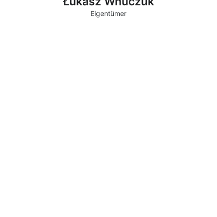
Łukasz Wnuczuk
Eigentümer
Warum Moosweg wählen