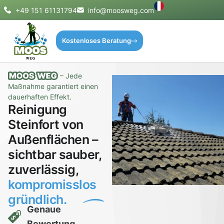
+49 151 61131794
info@moosweg.com
Kostenloses Beratung
– Jede
Maßnahme garantiert einen
dauerhaften Effekt.
Reinigung
Steinfort von
Außenflächen –
sichtbar sauber,
zuverlässig,
kompromisslos
gründlich.
Genaue
Bewertung