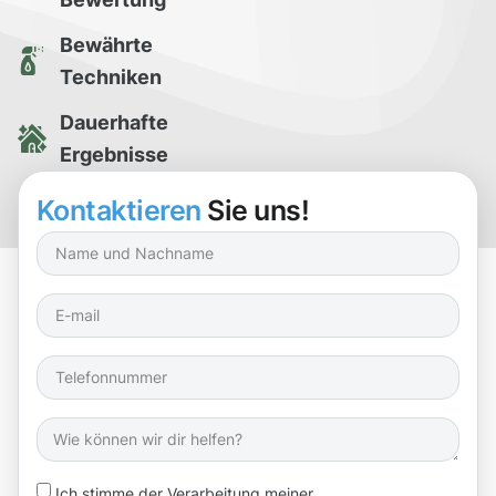
Bewährte
Techniken
Dauerhafte
Ergebnisse
Kostenlose
Kontaktieren
Sie uns!
Reinigungsprobe
Ich stimme der Verarbeitung meiner