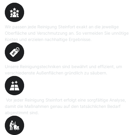
Maßgeschneiderte
Reinigungslösungen
Wir passen jede Reinigung Steinfort exakt an die jeweilige
Oberfläche und Verschmutzung an. So vermeiden Sie unnötige
Kosten und erzielen nachhaltige Ergebnisse.
Erprobte Niedrig- und
Hochdruckverfahren
Unsere Reinigungstechniken sind bewährt und effizient, um
verschiedenste Außenflächen gründlich zu säubern.
Präzise Bedarfsermittlung
Vor jeder Reinigung Steinfort erfolgt eine sorgfältige Analyse,
damit die Maßnahmen genau auf den tatsächlichen Bedarf
abgestimmt sind.
Professionelle Ausrüstung