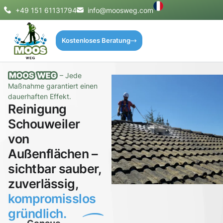
+49 151 61131794
info@moosweg.com
Kostenloses Beratung
– Jede
Maßnahme garantiert einen
dauerhaften Effekt.
Reinigung
Schouweiler
von
Außenflächen –
sichtbar sauber,
zuverlässig,
kompromisslos
gründlich.