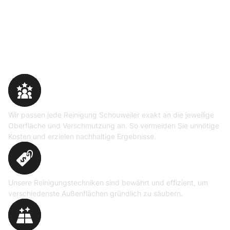
Warum Moosweg wählen
Maßgeschneiderte
Reinigungslösungen
Wir passen jede Reinigung Schouweiler exakt an die jeweilige
Oberfläche und Verschmutzung an. So vermeiden Sie unnötige
Kosten und erzielen nachhaltige Ergebnisse.
Erprobte Niedrig- und
Hochdruckverfahren
Unsere Reinigungstechniken sind bewährt und effizient, um
verschiedenste Außenflächen gründlich zu säubern.
Präzise Bedarfsermittlung