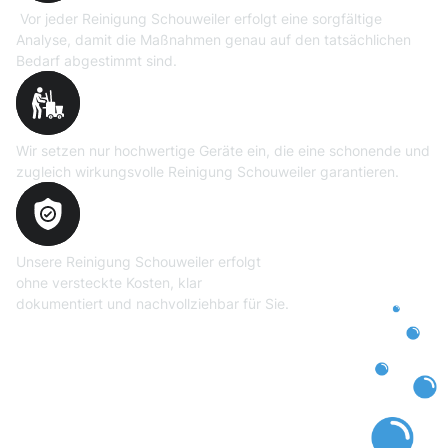
Vor jeder Reinigung Schouweiler erfolgt eine sorgfältige
Analyse, damit die Maßnahmen genau auf den tatsächlichen
Bedarf abgestimmt sind.
Professionelle Ausrüstung
Wir setzen nur hochwertige Geräte ein, die eine schonende und
zugleich wirkungsvolle Reinigung Schouweiler garantieren.
Transparente und faire
Abrechnung
Unsere Reinigung Schouweiler erfolgt
ohne versteckte Kosten, klar
dokumentiert und nachvollziehbar für Sie.