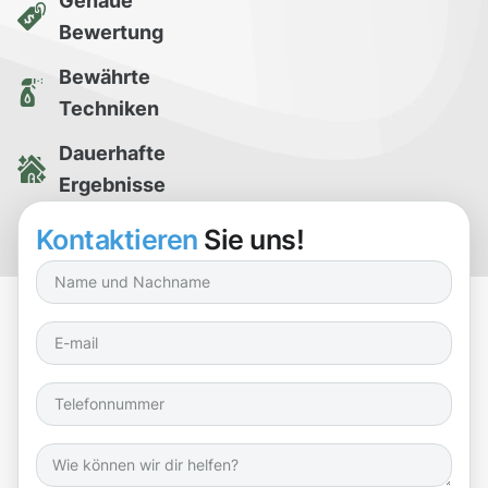
Genaue
Bewertung
Bewährte
Techniken
Dauerhafte
Ergebnisse
Kostenlose
Kontaktieren
Sie uns!
Reinigungsprobe