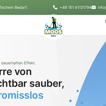
fischem Bedarf.
+49 151 61131794
inf
dauerhaften Effekt.
rre von
chtbar sauber,
omisslos