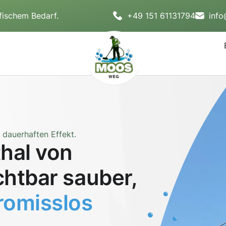
fischem Bedarf.
+49 151 61131794
inf
dauerhaften Effekt.
thal von
chtbar sauber,
omisslos