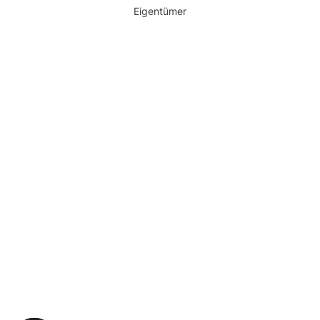
Eigentümer
Warum Moosweg wählen