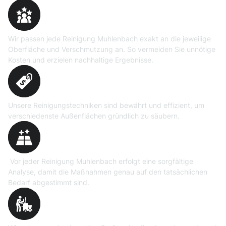
Maßgeschneiderte
Reinigungslösungen
Wir passen jede Reinigung Muhlenbach exakt an die jeweilige
Oberfläche und Verschmutzung an. So vermeiden Sie unnötige
Kosten und erzielen nachhaltige Ergebnisse.
Erprobte Niedrig- und
Hochdruckverfahren
Unsere Reinigungstechniken sind bewährt und effizient, um
verschiedenste Außenflächen gründlich zu säubern.
Präzise Bedarfsermittlung
Vor jeder Reinigung Muhlenbach erfolgt eine sorgfältige
Analyse, damit die Maßnahmen genau auf den tatsächlichen
Bedarf abgestimmt sind.
Professionelle Ausrüstung