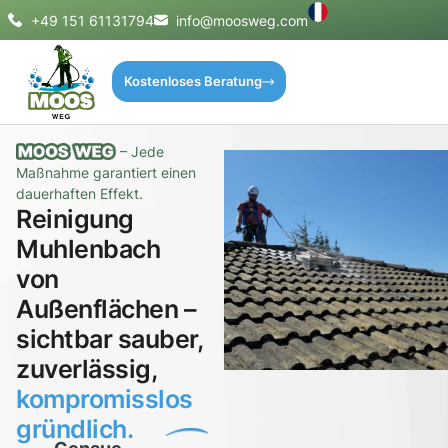
+49 151 61131794
info@moosweg.com
Kostenloses Beratung
– Jede
Maßnahme garantiert einen
dauerhaften Effekt.
Reinigung
Muhlenbach
von
Außenflächen –
sichtbar sauber,
zuverlässig,
kompromisslos
gründlich.