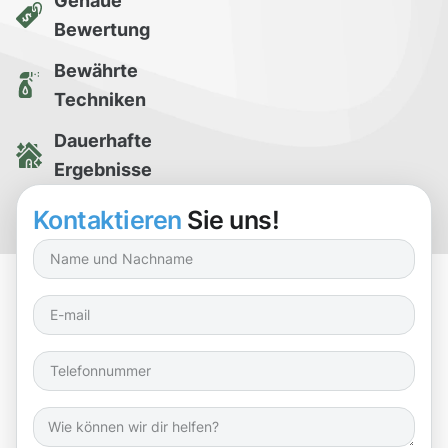
Genaue
Bewertung
Bewährte
Techniken
Dauerhafte
Ergebnisse
Kostenlose
Kontaktieren
Sie uns!
Reinigungsprobe