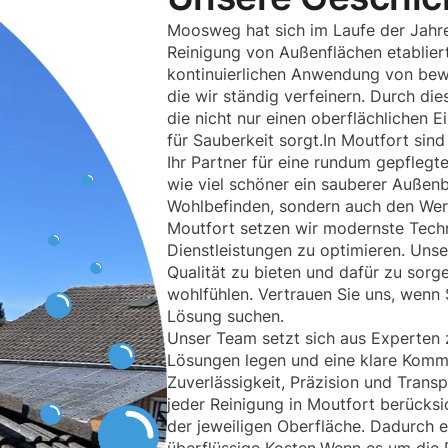
Moosweg hat sich im Laufe der Jahre 
Reinigung von Außenflächen etabliert
kontinuierlichen Anwendung von bew
die wir ständig verfeinern. Durch die
die nicht nur einen oberflächlichen E
für Sauberkeit sorgt.In Moutfort sind 
Ihr Partner für eine rundum gepfleg
wie viel schöner ein sauberer Außenbe
Wohlbefinden, sondern auch den Wert 
Moutfort setzen wir modernste Techn
Dienstleistungen zu optimieren. Unser
Qualität zu bieten und dafür zu sorg
wohlfühlen. Vertrauen Sie uns, wenn 
Lösung suchen.
Unser Team setzt sich aus Experten 
Lösungen legen und eine klare Komm
Zuverlässigkeit, Präzision und Trans
jeder Reinigung in Moutfort berücksi
der jeweiligen Oberfläche. Dadurch e