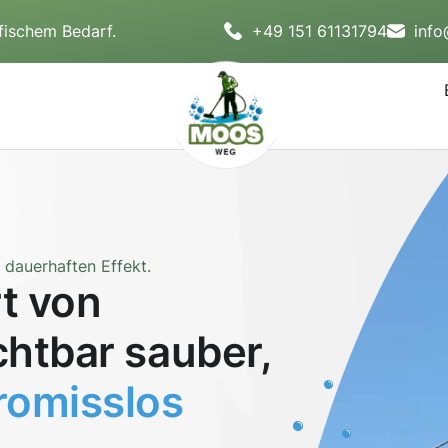
fischem Bedarf.
+49 151 61131794
inf
dauerhaften Effekt.
t von
chtbar sauber,
omisslos