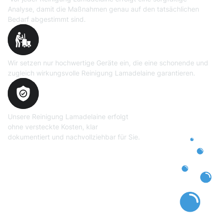
Analyse, damit die Maßnahmen genau auf den tatsächlichen
Bedarf abgestimmt sind.
Professionelle Ausrüstung
Wir setzen nur hochwertige Geräte ein, die eine schonende und
zugleich wirkungsvolle Reinigung Lamadelaine garantieren.
Transparente und faire
Abrechnung
Unsere Reinigung Lamadelaine erfolgt
ohne versteckte Kosten, klar
dokumentiert und nachvollziehbar für Sie.