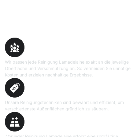
Warum Moosweg wählen
Maßgeschneiderte
Reinigungslösungen
Wir passen jede Reinigung Lamadelaine exakt an die jeweilige
Oberfläche und Verschmutzung an. So vermeiden Sie unnötige
Kosten und erzielen nachhaltige Ergebnisse.
Erprobte Niedrig- und
Hochdruckverfahren
Unsere Reinigungstechniken sind bewährt und effizient, um
verschiedenste Außenflächen gründlich zu säubern.
Präzise Bedarfsermittlung
Vor jeder Reinigung Lamadelaine erfolgt eine sorgfältige