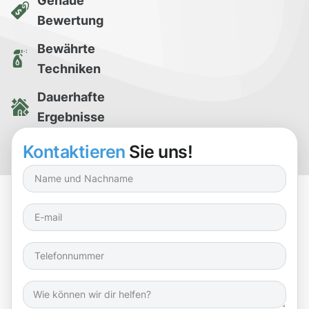
Genaue
Bewertung
Bewährte
Techniken
Dauerhafte
Ergebnisse
Kostenlose
Kontaktieren
Sie uns!
Reinigungsprobe