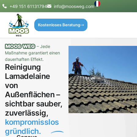
+49 151 61131794
info@moosweg.com
Kostenloses Beratung
– Jede
Maßnahme garantiert einen
dauerhaften Effekt.
Reinigung
Lamadelaine
von
Außenflächen –
sichtbar sauber,
zuverlässig,
kompromisslos
gründlich.