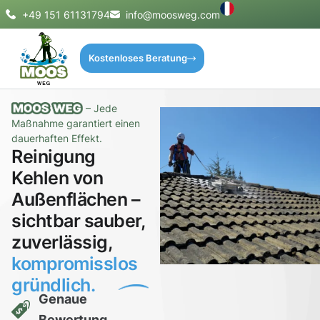
+49 151 61131794
info@moosweg.com
Kostenloses Beratung
– Jede
Maßnahme garantiert einen
dauerhaften Effekt.
Reinigung
Kehlen von
Außenflächen –
sichtbar sauber,
zuverlässig,
kompromisslos
gründlich.
Genaue
Bewertung