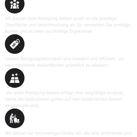
Reinigungslösungen
Wir passen jede Reinigung Kehlen exakt an die jeweilige
Oberfläche und Verschmutzung an. So vermeiden Sie unnötige
Kosten und erzielen nachhaltige Ergebnisse.
Erprobte Niedrig- und
Hochdruckverfahren
Unsere Reinigungstechniken sind bewährt und effizient, um
verschiedenste Außenflächen gründlich zu säubern.
Präzise Bedarfsermittlung
Vor jeder Reinigung Kehlen erfolgt eine sorgfältige Analyse,
damit die Maßnahmen genau auf den tatsächlichen Bedarf
abgestimmt sind.
Professionelle Ausrüstung
Wir setzen nur hochwertige Geräte ein, die eine schonende und