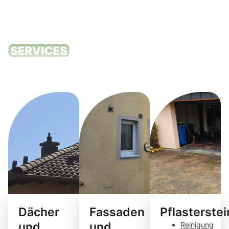
Unsere
Reinigungsdie
Dächer
Fassaden
Pflasterste
und
und
Reinigung