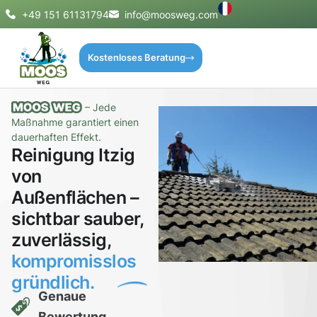
+49 151 61131794
info@moosweg.com
Kostenloses Beratung
– Jede
Maßnahme garantiert einen
dauerhaften Effekt.
Reinigung Itzig
von
Außenflächen –
sichtbar sauber,
zuverlässig,
kompromisslos
gründlich.
Genaue
Bewertung