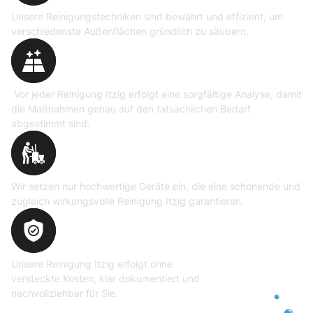
Unsere Reinigungstechniken sind bewährt und effizient, um
verschiedenste Außenflächen gründlich zu säubern.
Präzise Bedarfsermittlung
Vor jeder Reinigung Itzig erfolgt eine sorgfältige Analyse, damit
die Maßnahmen genau auf den tatsächlichen Bedarf
abgestimmt sind.
Professionelle Ausrüstung
Wir setzen nur hochwertige Geräte ein, die eine schonende und
zugleich wirkungsvolle Reinigung Itzig garantieren.
Transparente und faire
Abrechnung
Unsere Reinigung Itzig erfolgt ohne
versteckte Kosten, klar dokumentiert und
nachvollziehbar für Sie.