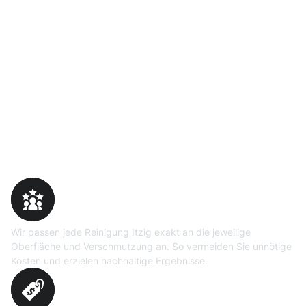
Warum Moosweg wählen
Maßgeschneiderte
Reinigungslösungen
Wir passen jede Reinigung Itzig exakt an die jeweilige
Oberfläche und Verschmutzung an. So vermeiden Sie unnötige
Kosten und erzielen nachhaltige Ergebnisse.
Erprobte Niedrig- und
Hochdruckverfahren