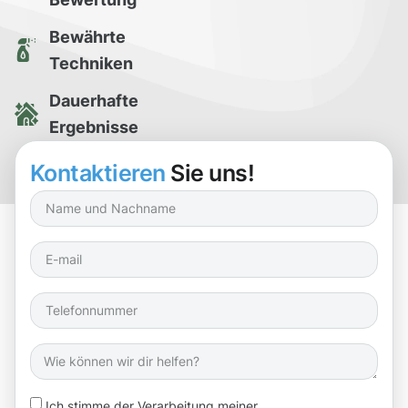
Bewährte
Techniken
Dauerhafte
Ergebnisse
Kostenlose
Kontaktieren
Sie uns!
Reinigungsprobe
Ich stimme der Verarbeitung meiner