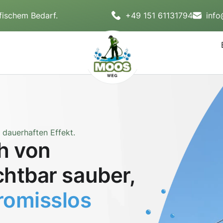
fischem Bedarf.
+49 151 61131794
inf
dauerhaften Effekt.
h von
chtbar sauber,
omisslos