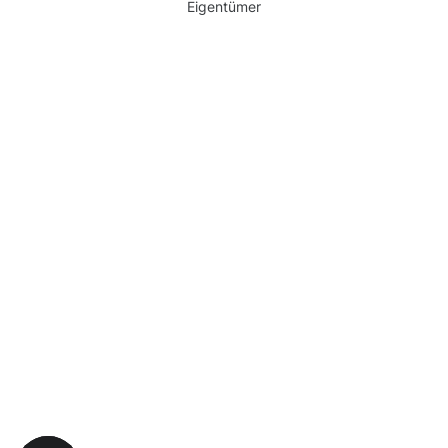
Eigentümer
Warum Moosweg wählen