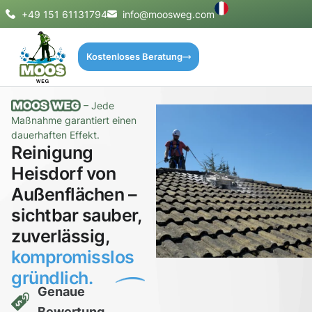
+49 151 61131794
info@moosweg.com
Kostenloses Beratung
– Jede
Maßnahme garantiert einen
dauerhaften Effekt.
Reinigung
Heisdorf von
Außenflächen –
sichtbar sauber,
zuverlässig,
kompromisslos
gründlich.
Genaue
Bewertung