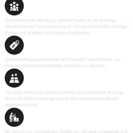
Maßgeschneiderte
Reinigungslösungen
Wir passen jede Reinigung Heisdorf exakt an die jeweilige
Oberfläche und Verschmutzung an. So vermeiden Sie unnötige
Kosten und erzielen nachhaltige Ergebnisse.
Erprobte Niedrig- und
Hochdruckverfahren
Unsere Reinigungstechniken sind bewährt und effizient, um
verschiedenste Außenflächen gründlich zu säubern.
Präzise Bedarfsermittlung
Vor jeder Reinigung Heisdorf erfolgt eine sorgfältige Analyse,
damit die Maßnahmen genau auf den tatsächlichen Bedarf
abgestimmt sind.
Professionelle Ausrüstung
Wir setzen nur hochwertige Geräte ein, die eine schonende und