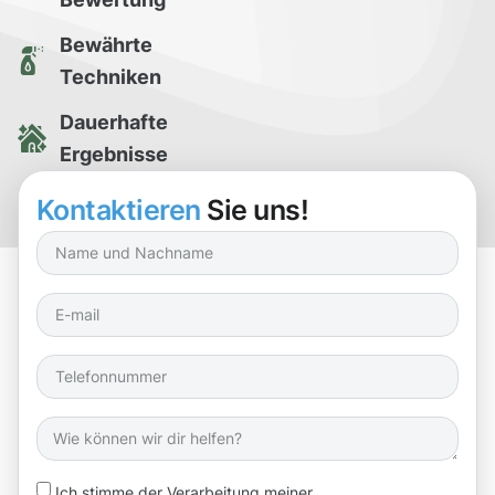
Bewährte
Techniken
Dauerhafte
Ergebnisse
Kostenlose
Kontaktieren
Sie uns!
Reinigungsprobe
Ich stimme der Verarbeitung meiner