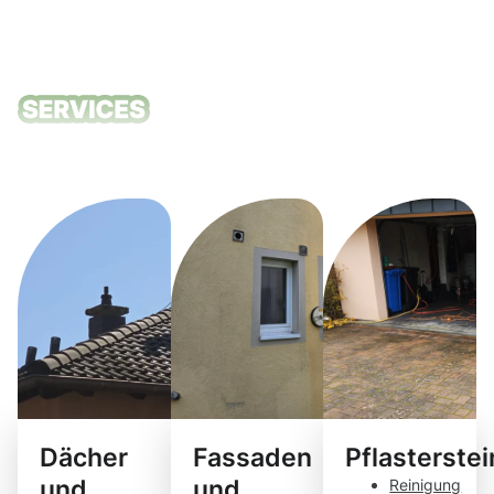
Unsere
Reinigungsdie
Dächer
Fassaden
Pflasterste
und
und
Reinigung