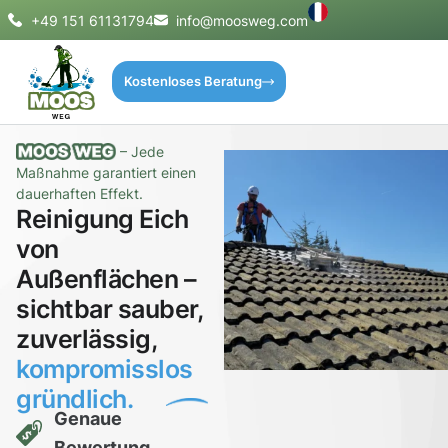
+49 151 61131794
info@moosweg.com
Kostenloses Beratung
– Jede
Maßnahme garantiert einen
dauerhaften Effekt.
Reinigung Eich
von
Außenflächen –
sichtbar sauber,
zuverlässig,
kompromisslos
gründlich.
Genaue
Bewertung