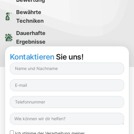
Bewährte
Techniken
Dauerhafte
Ergebnisse
Kostenlose
Kontaktieren
Sie uns!
Reinigungsprobe
Ich stimme der Verarbeitung meiner