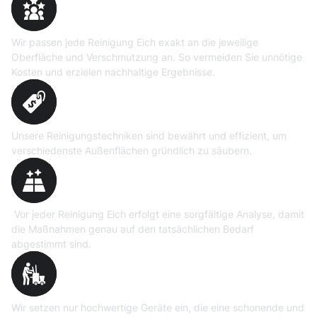
Reinigungslösungen
Wir passen jede Reinigung Eich exakt an die jeweilige
Oberfläche und Verschmutzung an. So vermeiden Sie unnötige
Kosten und erzielen nachhaltige Ergebnisse.
Erprobte Niedrig- und
Hochdruckverfahren
Unsere Reinigungstechniken sind bewährt und effizient, um
verschiedenste Außenflächen gründlich zu säubern.
Präzise Bedarfsermittlung
Vor jeder Reinigung Eich erfolgt eine sorgfältige Analyse, damit
die Maßnahmen genau auf den tatsächlichen Bedarf
abgestimmt sind.
Professionelle Ausrüstung
Wir setzen nur hochwertige Geräte ein, die eine schonende und