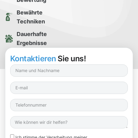
Bewährte
Techniken
Dauerhafte
Ergebnisse
Kostenlose
Kontaktieren
Sie uns!
Reinigungsprobe
Ich stimme der Verarbeitung meiner