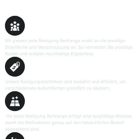
Warum Moosweg wählen
Maßgeschneiderte
Reinigungslösungen
Wir passen jede Reinigung Bertrange exakt an die jeweilige
Oberfläche und Verschmutzung an. So vermeiden Sie unnötige
Kosten und erzielen nachhaltige Ergebnisse.
Erprobte Niedrig- und
Hochdruckverfahren
Unsere Reinigungstechniken sind bewährt und effizient, um
verschiedenste Außenflächen gründlich zu säubern.
Präzise Bedarfsermittlung
Vor jeder Reinigung Bertrange erfolgt eine sorgfältige Analyse,
damit die Maßnahmen genau auf den tatsächlichen Bedarf
abgestimmt sind.
Professionelle Ausrüstung