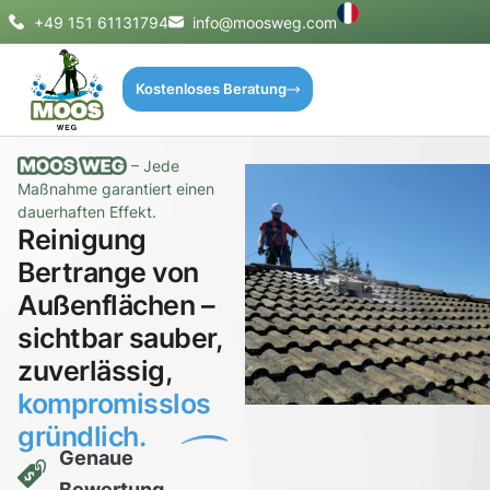
+49 151 61131794
info@moosweg.com
Kostenloses Beratung
– Jede
Maßnahme garantiert einen
dauerhaften Effekt.
Reinigung
Bertrange von
Außenflächen –
sichtbar sauber,
zuverlässig,
kompromisslos
gründlich.
Genaue
Bewertung