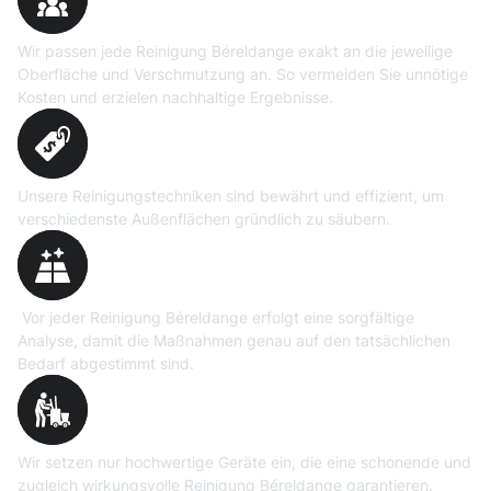
Reinigungslösungen
Wir passen jede Reinigung Béreldange exakt an die jeweilige
Oberfläche und Verschmutzung an. So vermeiden Sie unnötige
Kosten und erzielen nachhaltige Ergebnisse.
Erprobte Niedrig- und
Hochdruckverfahren
Unsere Reinigungstechniken sind bewährt und effizient, um
verschiedenste Außenflächen gründlich zu säubern.
Präzise Bedarfsermittlung
Vor jeder Reinigung Béreldange erfolgt eine sorgfältige
Analyse, damit die Maßnahmen genau auf den tatsächlichen
Bedarf abgestimmt sind.
Professionelle Ausrüstung
Wir setzen nur hochwertige Geräte ein, die eine schonende und
zugleich wirkungsvolle Reinigung Béreldange garantieren.