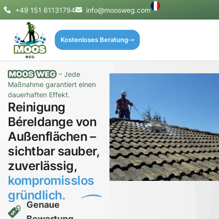
+49 151 61131794
info@moosweg.com
Kostenloses Beratung
– Jede
Maßnahme garantiert einen
dauerhaften Effekt.
Reinigung
Béreldange von
Außenflächen –
sichtbar sauber,
zuverlässig,
kompromisslos
gründlich.
Genaue
Bewertung