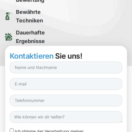
Bewährte
Techniken
Dauerhafte
Ergebnisse
Kostenlose
Kontaktieren
Sie uns!
Reinigungsprobe
Ich stimme der Verarbeitung meiner