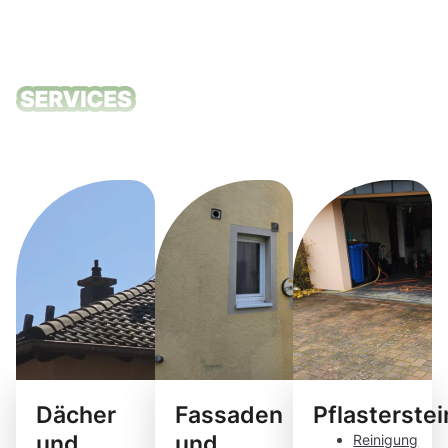
Unsere
Reinigungsdie
Dächer
Fassaden
Pflasterste
und
und
Reinigung