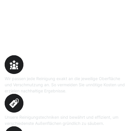
Warum Moosweg wählen
Maßgeschneiderte
Reinigungslösungen
Wir passen jede Reinigung exakt an die jeweilige Oberfläche
und Verschmutzung an. So vermeiden Sie unnötige Kosten und
erzielen nachhaltige Ergebnisse.
Erprobte Niedrig- und
Hochdruckverfahren
Unsere Reinigungstechniken sind bewährt und effizient, um
verschiedenste Außenflächen gründlich zu säubern.
Präzise Bedarfsermittlung