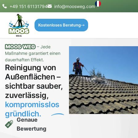
+49 151 61131794
info@moosweg.com
Kostenloses Beratung
– Jede
Maßnahme garantiert einen
dauerhaften Effekt.
Reinigung von
Außenflächen –
sichtbar sauber,
zuverlässig,
kompromisslos
gründlich.
Genaue
Bewertung