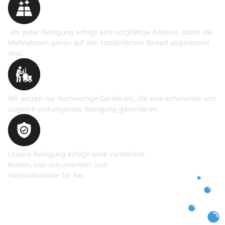
Vor jeder Reinigung erfolgt eine sorgfältige Analyse, damit die
Maßnahmen genau auf den tatsächlichen Bedarf abgestimmt
sind.
Professionelle Ausrüstung
Wir setzen nur hochwertige Geräte ein, die eine schonende und
zugleich wirkungsvolle Reinigung garantieren.
Transparente und faire
Abrechnung
Unsere Reinigung erfolgt ohne versteckte
Kosten, klar dokumentiert und
nachvollziehbar für Sie.