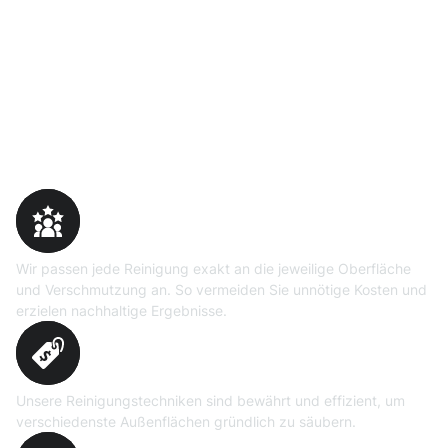
Warum Moosweg wählen
Maßgeschneiderte
Reinigungslösungen
Wir passen jede Reinigung exakt an die jeweilige Oberfläche
und Verschmutzung an. So vermeiden Sie unnötige Kosten und
erzielen nachhaltige Ergebnisse.
Erprobte Niedrig- und
Hochdruckverfahren
Unsere Reinigungstechniken sind bewährt und effizient, um
verschiedenste Außenflächen gründlich zu säubern.
Präzise Bedarfsermittlung