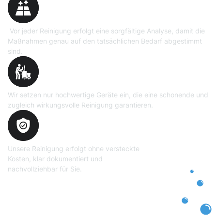
Vor jeder Reinigung erfolgt eine sorgfältige Analyse, damit die
Maßnahmen genau auf den tatsächlichen Bedarf abgestimmt
sind.
Professionelle Ausrüstung
Wir setzen nur hochwertige Geräte ein, die eine schonende und
zugleich wirkungsvolle Reinigung garantieren.
Transparente und faire
Abrechnung
Unsere Reinigung erfolgt ohne versteckte
Kosten, klar dokumentiert und
nachvollziehbar für Sie.