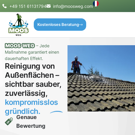
+49 151 61131794
info@moosweg.com
Kostenloses Beratung
– Jede
Maßnahme garantiert einen
dauerhaften Effekt.
Reinigung von
Außenflächen –
sichtbar sauber,
zuverlässig,
kompromisslos
gründlich.
Genaue
Bewertung