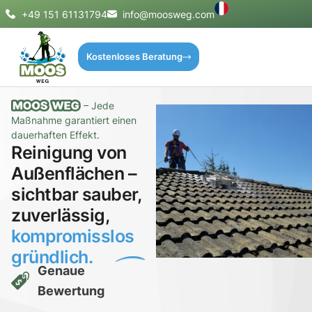
+49 151 61131794
info@moosweg.com
Kostenloses Beratung
– Jede
Maßnahme garantiert einen
dauerhaften Effekt.
Reinigung von
Außenflächen –
sichtbar sauber,
zuverlässig,
kompromisslos
gründlich.
Genaue
Bewertung