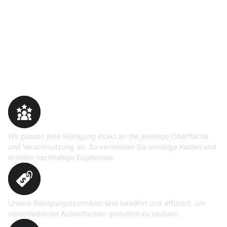
Warum Moosweg wählen
Maßgeschneiderte
Reinigungslösungen
Wir passen jede Reinigung exakt an die jeweilige Oberfläche
und Verschmutzung an. So vermeiden Sie unnötige Kosten und
erzielen nachhaltige Ergebnisse.
Erprobte Niedrig- und
Hochdruckverfahren
Unsere Reinigungstechniken sind bewährt und effizient, um
verschiedenste Außenflächen gründlich zu säubern.
Präzise Bedarfsermittlung