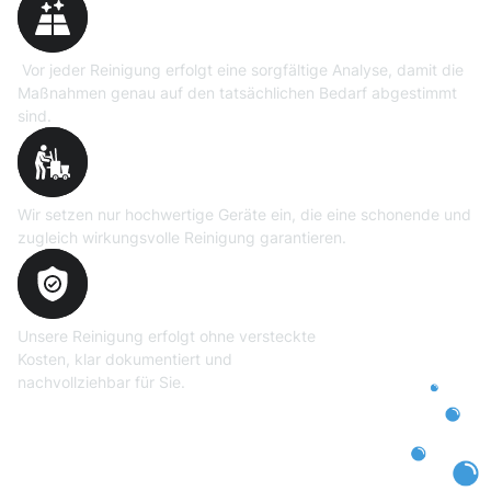
Vor jeder Reinigung erfolgt eine sorgfältige Analyse, damit die
Maßnahmen genau auf den tatsächlichen Bedarf abgestimmt
sind.
Professionelle Ausrüstung
Wir setzen nur hochwertige Geräte ein, die eine schonende und
zugleich wirkungsvolle Reinigung garantieren.
Transparente und faire
Abrechnung
Unsere Reinigung erfolgt ohne versteckte
Kosten, klar dokumentiert und
nachvollziehbar für Sie.