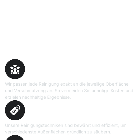
Warum Moosweg wählen
Maßgeschneiderte
Reinigungslösungen
Wir passen jede Reinigung exakt an die jeweilige Oberfläche
und Verschmutzung an. So vermeiden Sie unnötige Kosten und
erzielen nachhaltige Ergebnisse.
Erprobte Niedrig- und
Hochdruckverfahren
Unsere Reinigungstechniken sind bewährt und effizient, um
verschiedenste Außenflächen gründlich zu säubern.
Präzise Bedarfsermittlung