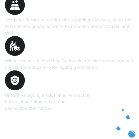
Vor jeder Reinigung erfolgt eine sorgfältige Analyse, damit die
Maßnahmen genau auf den tatsächlichen Bedarf abgestimmt
sind.
Professionelle Ausrüstung
Wir setzen nur hochwertige Geräte ein, die eine schonende und
zugleich wirkungsvolle Reinigung garantieren.
Transparente und faire
Abrechnung
Unsere Reinigung erfolgt ohne versteckte
Kosten, klar dokumentiert und
nachvollziehbar für Sie.