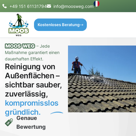
+49 151 61131794
info@moosweg.com
Kostenloses Beratung
– Jede
Maßnahme garantiert einen
dauerhaften Effekt.
Reinigung von
Außenflächen –
sichtbar sauber,
zuverlässig,
kompromisslos
gründlich.
Genaue
Bewertung