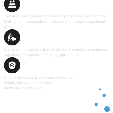
Vor jeder Reinigung erfolgt eine sorgfältige Analyse, damit die
Maßnahmen genau auf den tatsächlichen Bedarf abgestimmt
sind.
Professionelle Ausrüstung
Wir setzen nur hochwertige Geräte ein, die eine schonende und
zugleich wirkungsvolle Reinigung garantieren.
Transparente und faire
Abrechnung
Unsere Reinigung erfolgt ohne versteckte
Kosten, klar dokumentiert und
nachvollziehbar für Sie.