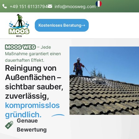
+49 151 61131794
info@moosweg.com
Kostenloses Beratung
– Jede
Maßnahme garantiert einen
dauerhaften Effekt.
Reinigung von
Außenflächen –
sichtbar sauber,
zuverlässig,
kompromisslos
gründlich.
Genaue
Bewertung