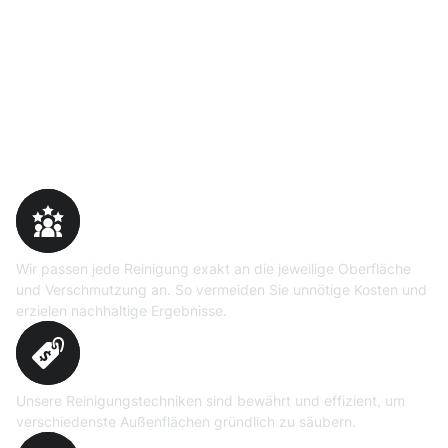
Warum Moosweg wählen
Maßgeschneiderte
Reinigungslösungen
Wir passen jede Reinigung exakt an die jeweilige Oberfläche
und Verschmutzung an. So vermeiden Sie unnötige Kosten und
erzielen nachhaltige Ergebnisse.
Erprobte Niedrig- und
Hochdruckverfahren
Unsere Reinigungstechniken sind bewährt und effizient, um
verschiedenste Außenflächen gründlich zu säubern.
Präzise Bedarfsermittlung