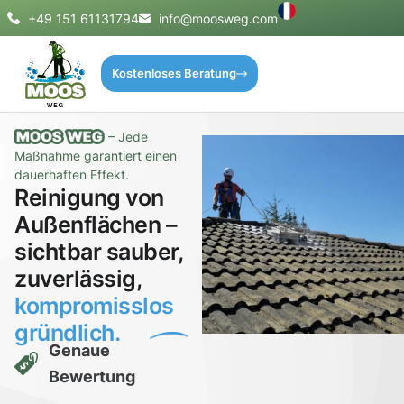
+49 151 61131794
info@moosweg.com
Kostenloses Beratung
– Jede
Maßnahme garantiert einen
dauerhaften Effekt.
Reinigung von
Außenflächen –
sichtbar sauber,
zuverlässig,
kompromisslos
gründlich.
Genaue
Bewertung