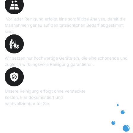
Vor jeder Reinigung erfolgt eine sorgfältige Analyse, damit die
Maßnahmen genau auf den tatsächlichen Bedarf abgestimmt
sind.
Professionelle Ausrüstung
Wir setzen nur hochwertige Geräte ein, die eine schonende und
zugleich wirkungsvolle Reinigung garantieren.
Transparente und faire
Abrechnung
Unsere Reinigung erfolgt ohne versteckte
Kosten, klar dokumentiert und
nachvollziehbar für Sie.