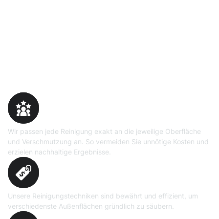
Warum Moosweg wählen
Maßgeschneiderte
Reinigungslösungen
Wir passen jede Reinigung exakt an die jeweilige Oberfläche
und Verschmutzung an. So vermeiden Sie unnötige Kosten und
erzielen nachhaltige Ergebnisse.
Erprobte Niedrig- und
Hochdruckverfahren
Unsere Reinigungstechniken sind bewährt und effizient, um
verschiedenste Außenflächen gründlich zu säubern.
Präzise Bedarfsermittlung