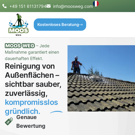
+49 151 61131794
info@moosweg.com
Kostenloses Beratung
– Jede
Maßnahme garantiert einen
dauerhaften Effekt.
Reinigung von
Außenflächen –
sichtbar sauber,
zuverlässig,
kompromisslos
gründlich.
Genaue
Bewertung