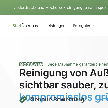
Niederdruck- und Hochdruckreinigung je nach spezi
Start
Über uns
Leistungen
Fotogalerie
– Jede Maßnahme garantiert einen 
Reinigung von Auß
sichtbar sauber, z
kompromisslos grü
Genaue Bewertung