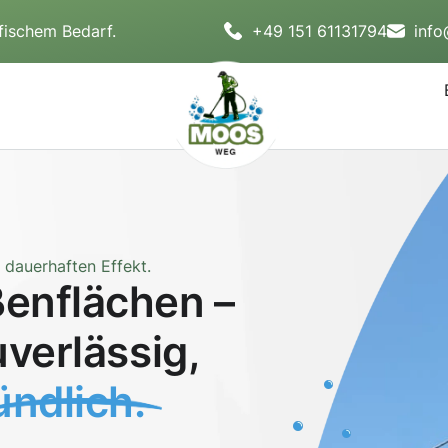
fischem Bedarf.
+49 151 61131794
inf
dauerhaften Effekt.
enflächen –
uverlässig,
ndlich.