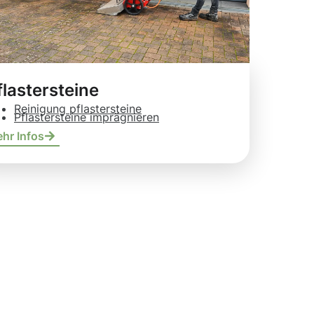
flastersteine
Reinigung pflastersteine
Pflastersteine imprägnieren
hr Infos