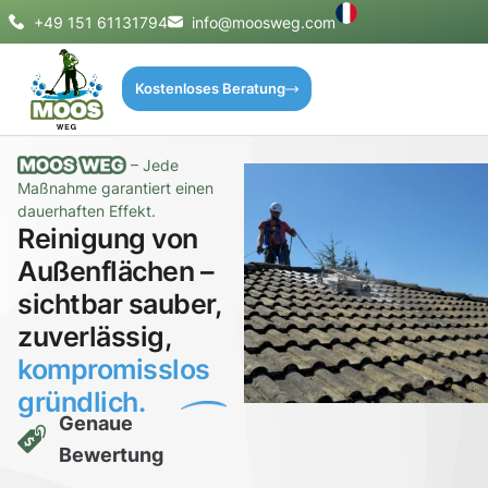
+49 151 61131794
info@moosweg.com
Kostenloses Beratung
– Jede
Maßnahme garantiert einen
dauerhaften Effekt.
Reinigung von
Außenflächen –
sichtbar sauber,
zuverlässig,
kompromisslos
gründlich.
Genaue
Bewertung