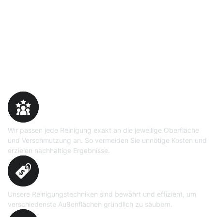
Warum Moosweg wählen
Maßgeschneiderte
Reinigungslösungen
Wir passen jede Reinigung exakt an die jeweilige Oberfläche
und Verschmutzung an. So vermeiden Sie unnötige Kosten und
erzielen nachhaltige Ergebnisse.
Erprobte Niedrig- und
Hochdruckverfahren
Unsere Reinigungstechniken sind bewährt und effizient, um
verschiedenste Außenflächen gründlich zu säubern.
Präzise Bedarfsermittlung