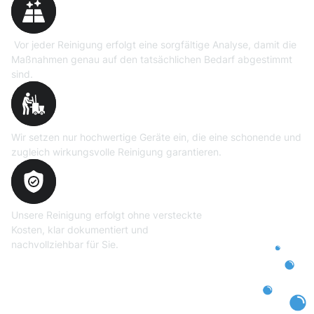
Vor jeder Reinigung erfolgt eine sorgfältige Analyse, damit die
Maßnahmen genau auf den tatsächlichen Bedarf abgestimmt
sind.
Professionelle Ausrüstung
Wir setzen nur hochwertige Geräte ein, die eine schonende und
zugleich wirkungsvolle Reinigung garantieren.
Transparente und faire
Abrechnung
Unsere Reinigung erfolgt ohne versteckte
Kosten, klar dokumentiert und
nachvollziehbar für Sie.