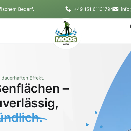
fischem Bedarf.
+49 151 61131794
inf
dauerhaften Effekt.
enflächen –
uverlässig,
ndlich.