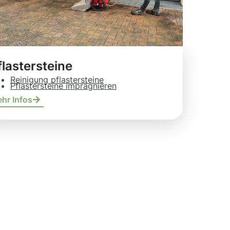
flastersteine
Reinigung pflastersteine
Pflastersteine imprägnieren
hr Infos