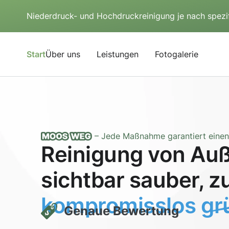
Niederdruck- und Hochdruckreinigung je nach spezi
Start
Über uns
Leistungen
Fotogalerie
– Jede Maßnahme garantiert einen 
Reinigung von Auß
sichtbar sauber, z
kompromisslos grü
Genaue Bewertung