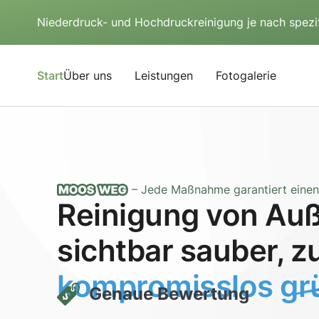
Niederdruck- und Hochdruckreinigung je nach spezi
Start
Über uns
Leistungen
Fotogalerie
– Jede Maßnahme garantiert einen 
Reinigung von Auß
sichtbar sauber, z
kompromisslos grü
Genaue Bewertung