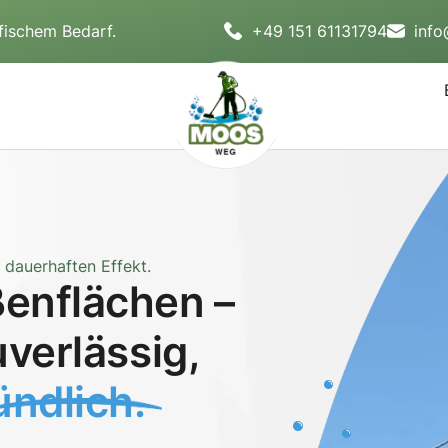
fischem Bedarf.
+49 151 61131794
inf
dauerhaften Effekt.
enflächen –
uverlässig,
ndlich.