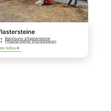
flastersteine
Reinigung pflastersteine
Pflastersteine imprägnieren
hr Infos