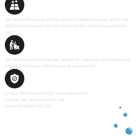
Vor jeder Reinigung erfolgt eine sorgfältige Analyse, damit die
Maßnahmen genau auf den tatsächlichen Bedarf abgestimmt
sind.
Professionelle Ausrüstung
Wir setzen nur hochwertige Geräte ein, die eine schonende und
zugleich wirkungsvolle Reinigung garantieren.
Transparente und faire
Abrechnung
Unsere Reinigung erfolgt ohne versteckte
Kosten, klar dokumentiert und
nachvollziehbar für Sie.