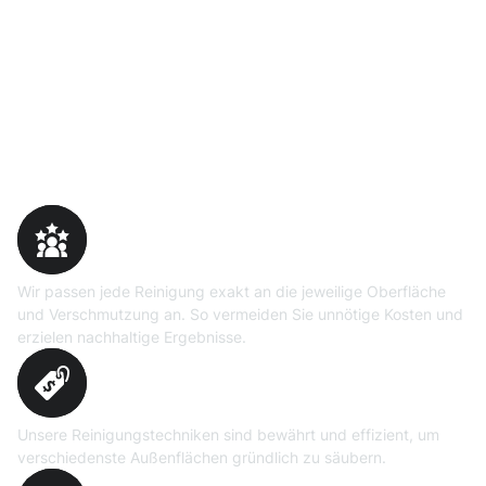
Warum Moosweg wählen
Maßgeschneiderte
Reinigungslösungen
Wir passen jede Reinigung exakt an die jeweilige Oberfläche
und Verschmutzung an. So vermeiden Sie unnötige Kosten und
erzielen nachhaltige Ergebnisse.
Erprobte Niedrig- und
Hochdruckverfahren
Unsere Reinigungstechniken sind bewährt und effizient, um
verschiedenste Außenflächen gründlich zu säubern.
Präzise Bedarfsermittlung