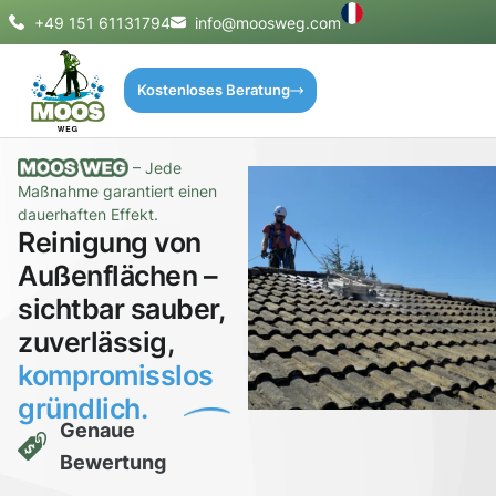
+49 151 61131794
info@moosweg.com
Kostenloses Beratung
– Jede
Maßnahme garantiert einen
dauerhaften Effekt.
Reinigung von
Außenflächen –
sichtbar sauber,
zuverlässig,
kompromisslos
gründlich.
Genaue
Bewertung