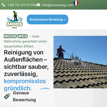
+49 151 61131794
info@moosweg.com
Kostenloses Beratung
– Jede
Maßnahme garantiert einen
dauerhaften Effekt.
Reinigung von
Außenflächen –
sichtbar sauber,
zuverlässig,
kompromisslos
gründlich.
Genaue
Bewertung