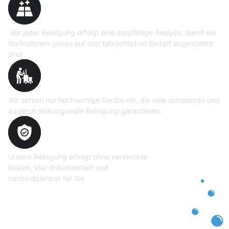
Vor jeder Reinigung erfolgt eine sorgfältige Analyse, damit die
Maßnahmen genau auf den tatsächlichen Bedarf abgestimmt
sind.
Professionelle Ausrüstung
Wir setzen nur hochwertige Geräte ein, die eine schonende und
zugleich wirkungsvolle Reinigung garantieren.
Transparente und faire
Abrechnung
Unsere Reinigung erfolgt ohne versteckte
Kosten, klar dokumentiert und
nachvollziehbar für Sie.