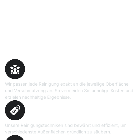
Warum Moosweg wählen
Maßgeschneiderte
Reinigungslösungen
Wir passen jede Reinigung exakt an die jeweilige Oberfläche
und Verschmutzung an. So vermeiden Sie unnötige Kosten und
erzielen nachhaltige Ergebnisse.
Erprobte Niedrig- und
Hochdruckverfahren
Unsere Reinigungstechniken sind bewährt und effizient, um
verschiedenste Außenflächen gründlich zu säubern.
Präzise Bedarfsermittlung