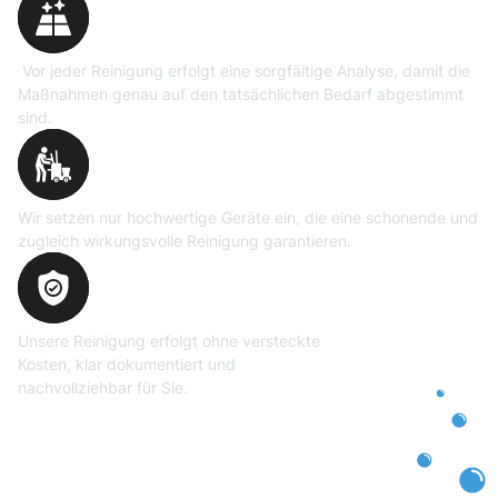
Vor jeder Reinigung erfolgt eine sorgfältige Analyse, damit die
Maßnahmen genau auf den tatsächlichen Bedarf abgestimmt
sind.
Professionelle Ausrüstung
Wir setzen nur hochwertige Geräte ein, die eine schonende und
zugleich wirkungsvolle Reinigung garantieren.
Transparente und faire
Abrechnung
Unsere Reinigung erfolgt ohne versteckte
Kosten, klar dokumentiert und
nachvollziehbar für Sie.