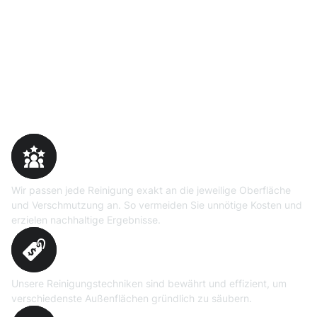
Warum Moosweg wählen
Maßgeschneiderte
Reinigungslösungen
Wir passen jede Reinigung exakt an die jeweilige Oberfläche
und Verschmutzung an. So vermeiden Sie unnötige Kosten und
erzielen nachhaltige Ergebnisse.
Erprobte Niedrig- und
Hochdruckverfahren
Unsere Reinigungstechniken sind bewährt und effizient, um
verschiedenste Außenflächen gründlich zu säubern.
Präzise Bedarfsermittlung