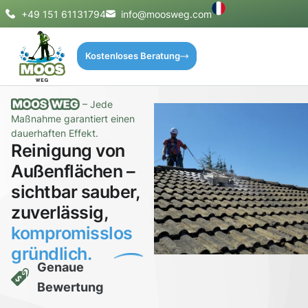
+49 151 61131794
info@moosweg.com
Kostenloses Beratung
– Jede
Maßnahme garantiert einen
dauerhaften Effekt.
Reinigung von
Außenflächen –
sichtbar sauber,
zuverlässig,
kompromisslos
gründlich.
Genaue
Bewertung