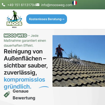
+49 151 61131794
info@moosweg.com
Kostenloses Beratung
– Jede
Maßnahme garantiert einen
dauerhaften Effekt.
Reinigung von
Außenflächen –
sichtbar sauber,
zuverlässig,
kompromisslos
gründlich.
Genaue
Bewertung