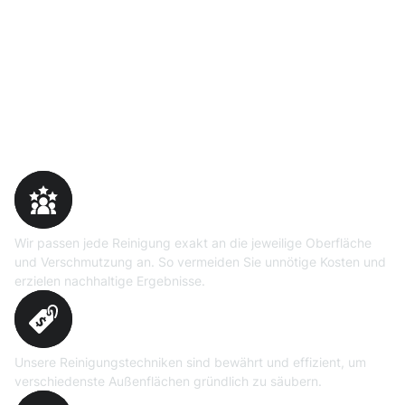
Warum Moosweg wählen
Maßgeschneiderte
Reinigungslösungen
Wir passen jede Reinigung exakt an die jeweilige Oberfläche
und Verschmutzung an. So vermeiden Sie unnötige Kosten und
erzielen nachhaltige Ergebnisse.
Erprobte Niedrig- und
Hochdruckverfahren
Unsere Reinigungstechniken sind bewährt und effizient, um
verschiedenste Außenflächen gründlich zu säubern.
Präzise Bedarfsermittlung