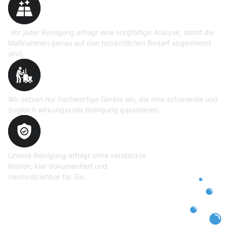
Vor jeder Reinigung erfolgt eine sorgfältige Analyse, damit die
Maßnahmen genau auf den tatsächlichen Bedarf abgestimmt
sind.
Professionelle Ausrüstung
Wir setzen nur hochwertige Geräte ein, die eine schonende und
zugleich wirkungsvolle Reinigung garantieren.
Transparente und faire
Abrechnung
Unsere Reinigung erfolgt ohne versteckte
Kosten, klar dokumentiert und
nachvollziehbar für Sie.