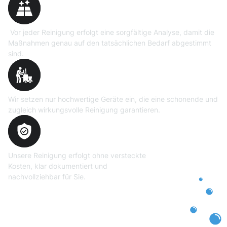
Vor jeder Reinigung erfolgt eine sorgfältige Analyse, damit die
Maßnahmen genau auf den tatsächlichen Bedarf abgestimmt
sind.
Professionelle Ausrüstung
Wir setzen nur hochwertige Geräte ein, die eine schonende und
zugleich wirkungsvolle Reinigung garantieren.
Transparente und faire
Abrechnung
Unsere Reinigung erfolgt ohne versteckte
Kosten, klar dokumentiert und
nachvollziehbar für Sie.