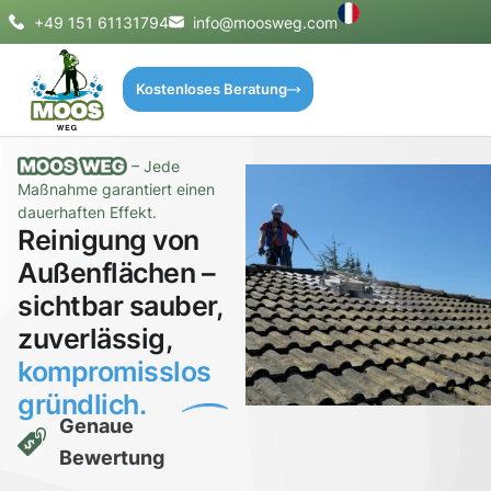
+49 151 61131794
info@moosweg.com
Kostenloses Beratung
– Jede
Maßnahme garantiert einen
dauerhaften Effekt.
Reinigung von
Außenflächen –
sichtbar sauber,
zuverlässig,
kompromisslos
gründlich.
Genaue
Bewertung