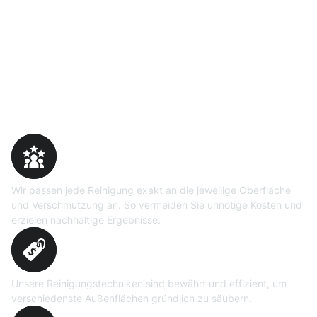
Warum Moosweg wählen
Maßgeschneiderte
Reinigungslösungen
Wir passen jede Reinigung exakt an die jeweilige Oberfläche
und Verschmutzung an. So vermeiden Sie unnötige Kosten und
erzielen nachhaltige Ergebnisse.
Erprobte Niedrig- und
Hochdruckverfahren
Unsere Reinigungstechniken sind bewährt und effizient, um
verschiedenste Außenflächen gründlich zu säubern.
Präzise Bedarfsermittlung