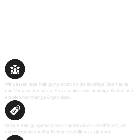
Warum Moosweg wählen
Maßgeschneiderte
Reinigungslösungen
Wir passen jede Reinigung exakt an die jeweilige Oberfläche
und Verschmutzung an. So vermeiden Sie unnötige Kosten und
erzielen nachhaltige Ergebnisse.
Erprobte Niedrig- und
Hochdruckverfahren
Unsere Reinigungstechniken sind bewährt und effizient, um
verschiedenste Außenflächen gründlich zu säubern.
Präzise Bedarfsermittlung