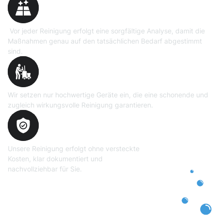
Vor jeder Reinigung erfolgt eine sorgfältige Analyse, damit die
Maßnahmen genau auf den tatsächlichen Bedarf abgestimmt
sind.
Professionelle Ausrüstung
Wir setzen nur hochwertige Geräte ein, die eine schonende und
zugleich wirkungsvolle Reinigung garantieren.
Transparente und faire
Abrechnung
Unsere Reinigung erfolgt ohne versteckte
Kosten, klar dokumentiert und
nachvollziehbar für Sie.