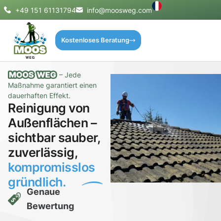
+49 151 61131794
info@moosweg.com
Kostenloses Beratung
– Jede
Maßnahme garantiert einen
dauerhaften Effekt.
Reinigung von
Außenflächen –
sichtbar sauber,
zuverlässig,
kompromisslos
gründlich.
Genaue
Bewertung