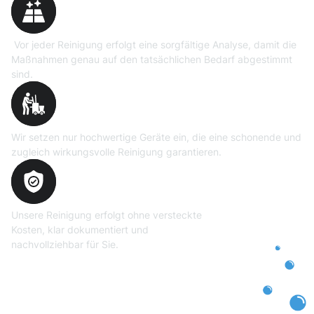
Vor jeder Reinigung erfolgt eine sorgfältige Analyse, damit die
Maßnahmen genau auf den tatsächlichen Bedarf abgestimmt
sind.
Professionelle Ausrüstung
Wir setzen nur hochwertige Geräte ein, die eine schonende und
zugleich wirkungsvolle Reinigung garantieren.
Transparente und faire
Abrechnung
Unsere Reinigung erfolgt ohne versteckte
Kosten, klar dokumentiert und
nachvollziehbar für Sie.