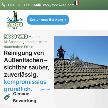
+49 151 61131794
info@moosweg.com
Kostenloses Beratung
– Jede
Maßnahme garantiert einen
dauerhaften Effekt.
Reinigung von
Außenflächen –
sichtbar sauber,
zuverlässig,
kompromisslos
gründlich.
Genaue
Bewertung