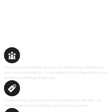
Warum Moosweg wählen
Maßgeschneiderte
Reinigungslösungen
Wir passen jede Reinigung exakt an die jeweilige Oberfläche
und Verschmutzung an. So vermeiden Sie unnötige Kosten und
erzielen nachhaltige Ergebnisse.
Erprobte Niedrig- und
Hochdruckverfahren
Unsere Reinigungstechniken sind bewährt und effizient, um
verschiedenste Außenflächen gründlich zu säubern.
Präzise Bedarfsermittlung