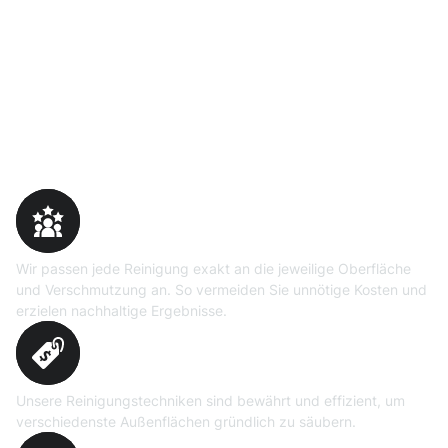
Warum Moosweg wählen
Maßgeschneiderte
Reinigungslösungen
Wir passen jede Reinigung exakt an die jeweilige Oberfläche
und Verschmutzung an. So vermeiden Sie unnötige Kosten und
erzielen nachhaltige Ergebnisse.
Erprobte Niedrig- und
Hochdruckverfahren
Unsere Reinigungstechniken sind bewährt und effizient, um
verschiedenste Außenflächen gründlich zu säubern.
Präzise Bedarfsermittlung