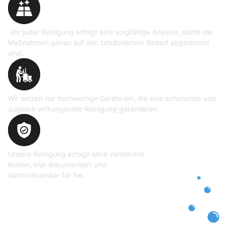
Vor jeder Reinigung erfolgt eine sorgfältige Analyse, damit die
Maßnahmen genau auf den tatsächlichen Bedarf abgestimmt
sind.
Professionelle Ausrüstung
Wir setzen nur hochwertige Geräte ein, die eine schonende und
zugleich wirkungsvolle Reinigung garantieren.
Transparente und faire
Abrechnung
Unsere Reinigung erfolgt ohne versteckte
Kosten, klar dokumentiert und
nachvollziehbar für Sie.