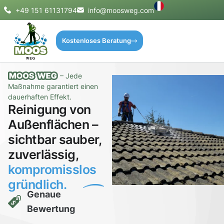
+49 151 61131794
info@moosweg.com
Kostenloses Beratung
– Jede
Maßnahme garantiert einen
dauerhaften Effekt.
Reinigung von
Außenflächen –
sichtbar sauber,
zuverlässig,
kompromisslos
gründlich.
Genaue
Bewertung