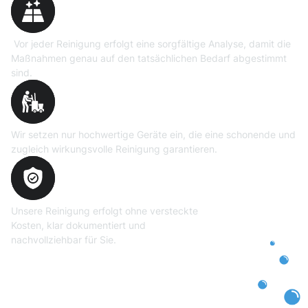
Vor jeder Reinigung erfolgt eine sorgfältige Analyse, damit die
Maßnahmen genau auf den tatsächlichen Bedarf abgestimmt
sind.
Professionelle Ausrüstung
Wir setzen nur hochwertige Geräte ein, die eine schonende und
zugleich wirkungsvolle Reinigung garantieren.
Transparente und faire
Abrechnung
Unsere Reinigung erfolgt ohne versteckte
Kosten, klar dokumentiert und
nachvollziehbar für Sie.