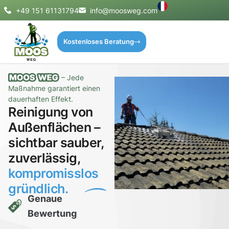
+49 151 61131794
info@moosweg.com
Kostenloses Beratung
– Jede
Maßnahme garantiert einen
dauerhaften Effekt.
Reinigung von
Außenflächen –
sichtbar sauber,
zuverlässig,
kompromisslos
gründlich.
Genaue
Bewertung