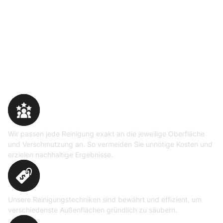
Warum Moosweg wählen
Maßgeschneiderte
Reinigungslösungen
Wir passen jede Reinigung exakt an die jeweilige Oberfläche
und Verschmutzung an. So vermeiden Sie unnötige Kosten und
erzielen nachhaltige Ergebnisse.
Erprobte Niedrig- und
Hochdruckverfahren
Unsere Reinigungstechniken sind bewährt und effizient, um
verschiedenste Außenflächen gründlich zu säubern.
Präzise Bedarfsermittlung