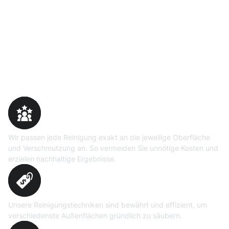
Warum Moosweg wählen
Maßgeschneiderte
Reinigungslösungen
Wir passen jede Reinigung exakt an die jeweilige Oberfläche
und Verschmutzung an. So vermeiden Sie unnötige Kosten und
erzielen nachhaltige Ergebnisse.
Erprobte Niedrig- und
Hochdruckverfahren
Unsere Reinigungstechniken sind bewährt und effizient, um
verschiedenste Außenflächen gründlich zu säubern.
Präzise Bedarfsermittlung