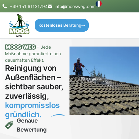
+49 151 61131794
info@moosweg.com
Kostenloses Beratung
– Jede
Maßnahme garantiert einen
dauerhaften Effekt.
Reinigung von
Außenflächen –
sichtbar sauber,
zuverlässig,
kompromisslos
gründlich.
Genaue
Bewertung