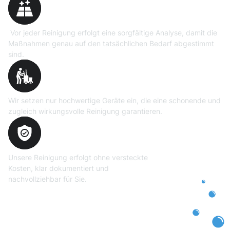
Vor jeder Reinigung erfolgt eine sorgfältige Analyse, damit die
Maßnahmen genau auf den tatsächlichen Bedarf abgestimmt
sind.
Professionelle Ausrüstung
Wir setzen nur hochwertige Geräte ein, die eine schonende und
zugleich wirkungsvolle Reinigung garantieren.
Transparente und faire
Abrechnung
Unsere Reinigung erfolgt ohne versteckte
Kosten, klar dokumentiert und
nachvollziehbar für Sie.