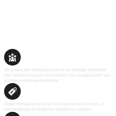
Warum Moosweg wählen
Maßgeschneiderte
Reinigungslösungen
Wir passen jede Reinigung exakt an die jeweilige Oberfläche
und Verschmutzung an. So vermeiden Sie unnötige Kosten und
erzielen nachhaltige Ergebnisse.
Erprobte Niedrig- und
Hochdruckverfahren
Unsere Reinigungstechniken sind bewährt und effizient, um
verschiedenste Außenflächen gründlich zu säubern.
Präzise Bedarfsermittlung