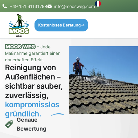
+49 151 61131794
info@moosweg.com
Kostenloses Beratung
– Jede
Maßnahme garantiert einen
dauerhaften Effekt.
Reinigung von
Außenflächen –
sichtbar sauber,
zuverlässig,
kompromisslos
gründlich.
Genaue
Bewertung