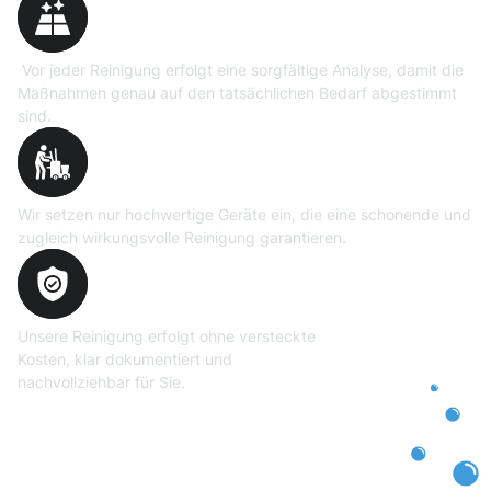
Vor jeder Reinigung erfolgt eine sorgfältige Analyse, damit die
Maßnahmen genau auf den tatsächlichen Bedarf abgestimmt
sind.
Professionelle Ausrüstung
Wir setzen nur hochwertige Geräte ein, die eine schonende und
zugleich wirkungsvolle Reinigung garantieren.
Transparente und faire
Abrechnung
Unsere Reinigung erfolgt ohne versteckte
Kosten, klar dokumentiert und
nachvollziehbar für Sie.