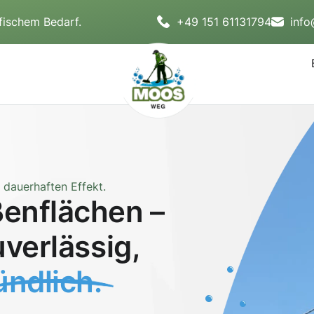
fischem Bedarf.
+49 151 61131794
inf
dauerhaften Effekt.
enflächen –
uverlässig,
ndlich.