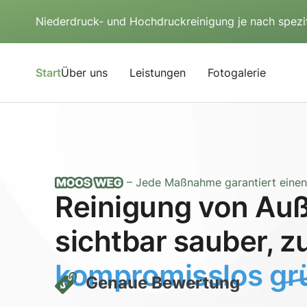
Niederdruck- und Hochdruckreinigung je nach spezi
Start
Über uns
Leistungen
Fotogalerie
– Jede Maßnahme garantiert einen 
Reinigung von Auß
sichtbar sauber, z
kompromisslos grü
Genaue Bewertung