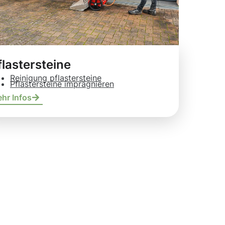
flastersteine
Reinigung pflastersteine
Pflastersteine imprägnieren
hr Infos