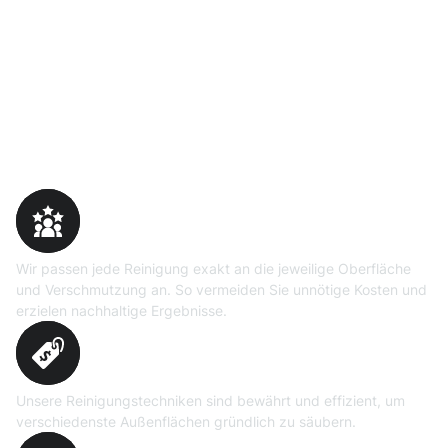
Warum Moosweg wählen
Maßgeschneiderte
Reinigungslösungen
Wir passen jede Reinigung exakt an die jeweilige Oberfläche
und Verschmutzung an. So vermeiden Sie unnötige Kosten und
erzielen nachhaltige Ergebnisse.
Erprobte Niedrig- und
Hochdruckverfahren
Unsere Reinigungstechniken sind bewährt und effizient, um
verschiedenste Außenflächen gründlich zu säubern.
Präzise Bedarfsermittlung