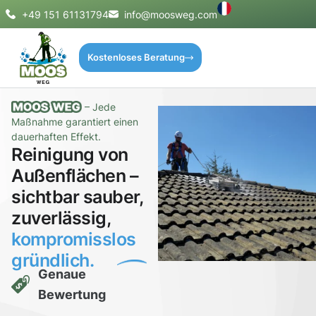
+49 151 61131794
info@moosweg.com
Kostenloses Beratung
– Jede
Maßnahme garantiert einen
dauerhaften Effekt.
Reinigung von
Außenflächen –
sichtbar sauber,
zuverlässig,
kompromisslos
gründlich.
Genaue
Bewertung