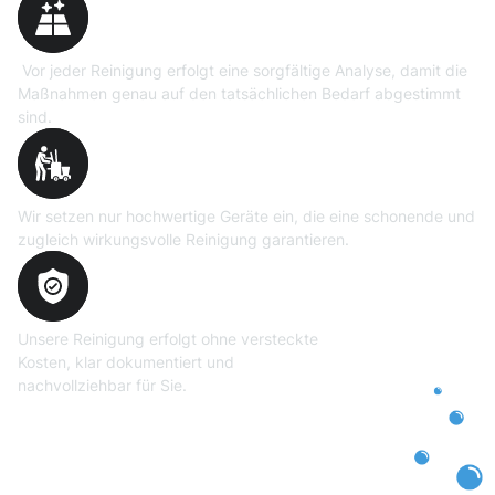
Vor jeder Reinigung erfolgt eine sorgfältige Analyse, damit die
Maßnahmen genau auf den tatsächlichen Bedarf abgestimmt
sind.
Professionelle Ausrüstung
Wir setzen nur hochwertige Geräte ein, die eine schonende und
zugleich wirkungsvolle Reinigung garantieren.
Transparente und faire
Abrechnung
Unsere Reinigung erfolgt ohne versteckte
Kosten, klar dokumentiert und
nachvollziehbar für Sie.