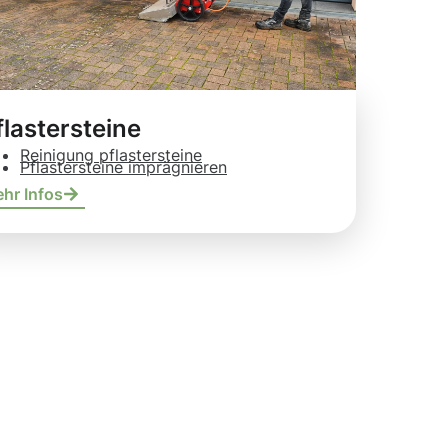
flastersteine
Reinigung pflastersteine
Pflastersteine imprägnieren
hr Infos