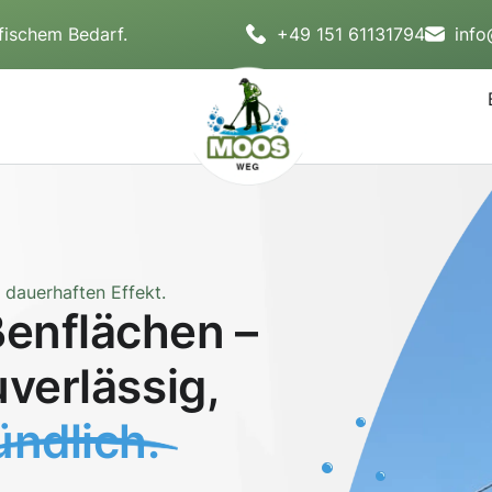
fischem Bedarf.
+49 151 61131794
inf
dauerhaften Effekt.
enflächen –
uverlässig,
ndlich.