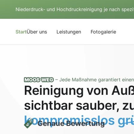
Niederdruck- und Hochdruckreinigung je nach spezi
Start
Über uns
Leistungen
Fotogalerie
– Jede Maßnahme garantiert einen 
Reinigung von Auß
sichtbar sauber, z
kompromisslos grü
Genaue Bewertung