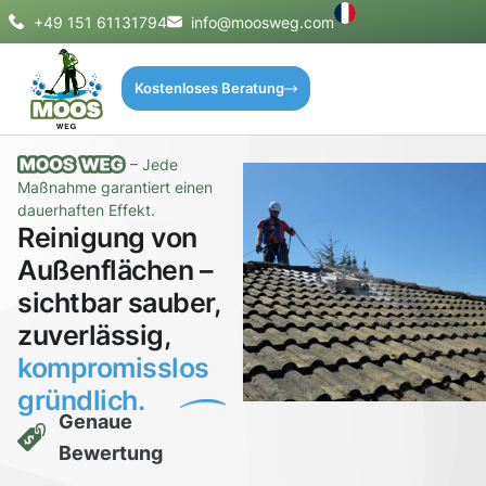
+49 151 61131794
info@moosweg.com
Kostenloses Beratung
– Jede
Maßnahme garantiert einen
dauerhaften Effekt.
Reinigung von
Außenflächen –
sichtbar sauber,
zuverlässig,
kompromisslos
gründlich.
Genaue
Bewertung