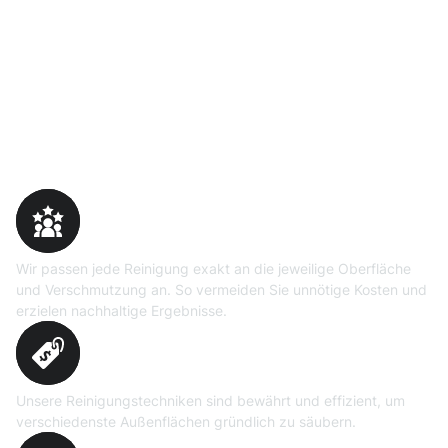
Warum Moosweg wählen
Maßgeschneiderte
Reinigungslösungen
Wir passen jede Reinigung exakt an die jeweilige Oberfläche
und Verschmutzung an. So vermeiden Sie unnötige Kosten und
erzielen nachhaltige Ergebnisse.
Erprobte Niedrig- und
Hochdruckverfahren
Unsere Reinigungstechniken sind bewährt und effizient, um
verschiedenste Außenflächen gründlich zu säubern.
Präzise Bedarfsermittlung