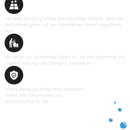
Vor jeder Reinigung erfolgt eine sorgfältige Analyse, damit die
Maßnahmen genau auf den tatsächlichen Bedarf abgestimmt
sind.
Professionelle Ausrüstung
Wir setzen nur hochwertige Geräte ein, die eine schonende und
zugleich wirkungsvolle Reinigung garantieren.
Transparente und faire
Abrechnung
Unsere Reinigung erfolgt ohne versteckte
Kosten, klar dokumentiert und
nachvollziehbar für Sie.