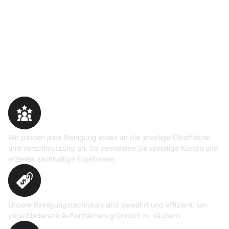
Warum Moosweg wählen
Maßgeschneiderte
Reinigungslösungen
Wir passen jede Reinigung exakt an die jeweilige Oberfläche
und Verschmutzung an. So vermeiden Sie unnötige Kosten und
erzielen nachhaltige Ergebnisse.
Erprobte Niedrig- und
Hochdruckverfahren
Unsere Reinigungstechniken sind bewährt und effizient, um
verschiedenste Außenflächen gründlich zu säubern.
Präzise Bedarfsermittlung