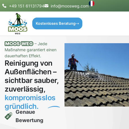
+49 151 61131794
info@moosweg.com
Kostenloses Beratung
– Jede
Maßnahme garantiert einen
dauerhaften Effekt.
Reinigung von
Außenflächen –
sichtbar sauber,
zuverlässig,
kompromisslos
gründlich.
Genaue
Bewertung