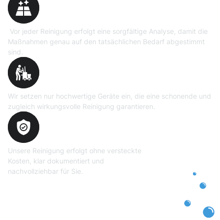
Vor jeder Reinigung erfolgt eine sorgfältige Analyse, damit die
Maßnahmen genau auf den tatsächlichen Bedarf abgestimmt
sind.
Professionelle Ausrüstung
Wir setzen nur hochwertige Geräte ein, die eine schonende und
zugleich wirkungsvolle Reinigung garantieren.
Transparente und faire
Abrechnung
Unsere Reinigung erfolgt ohne versteckte
Kosten, klar dokumentiert und
nachvollziehbar für Sie.