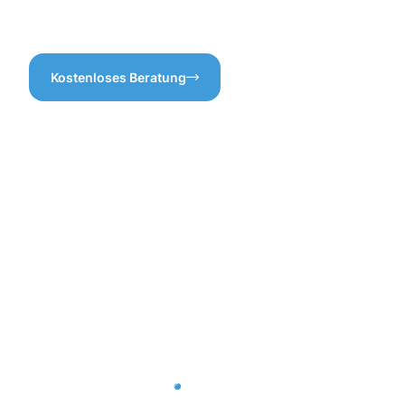
unsere Erfahrung und
Professionalität verlassen.
Kostenloses Beratung
Vorteile
der
Gebäuderei
Wiehl für