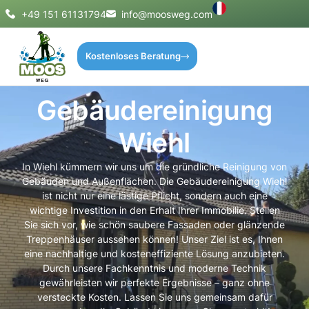
+49 151 61131794
info@moosweg.com
Kostenloses Beratung
Gebäudereinigung
Wiehl
In Wiehl kümmern wir uns um die gründliche Reinigung von
Gebäuden und Außenflächen. Die Gebäudereinigung Wiehl
ist nicht nur eine lästige Pflicht, sondern auch eine
wichtige Investition in den Erhalt Ihrer Immobilie. Stellen
Sie sich vor, wie schön saubere Fassaden oder glänzende
Treppenhäuser aussehen können! Unser Ziel ist es, Ihnen
eine nachhaltige und kosteneffiziente Lösung anzubieten.
Durch unsere Fachkenntnis und moderne Technik
gewährleisten wir perfekte Ergebnisse – ganz ohne
versteckte Kosten. Lassen Sie uns gemeinsam dafür