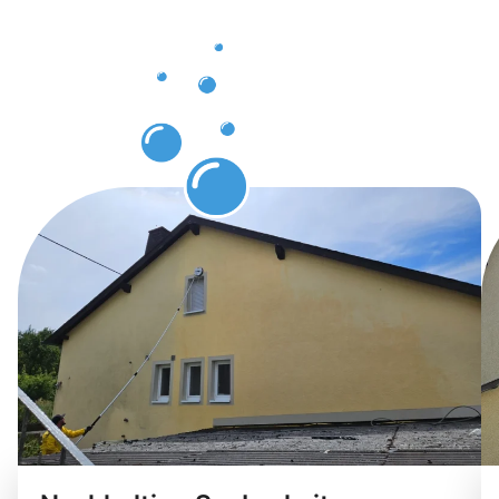
Wiehl
durch
Gebäuderei
Wiehl.