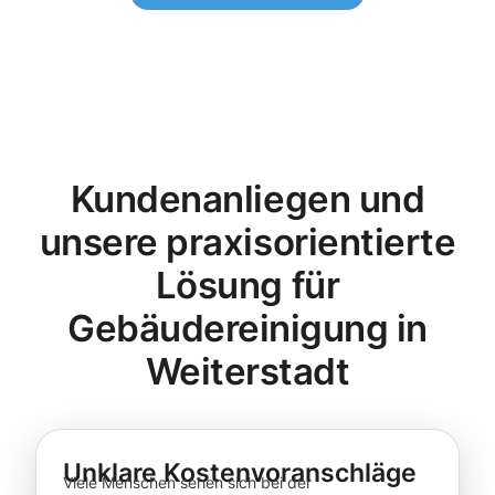
Kundenanliegen und
unsere praxisorientierte
Lösung für
Gebäudereinigung in
Weiterstadt
Unklare Kostenvoranschläge
Viele Menschen sehen sich bei der