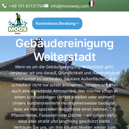
+49 151 61131794
info@moosweg.com
Kostenloses Beratung
Gebäudereinigung
Weiterstadt
Wenn es um die Gebäudereinigung Weiterstadt geht,
verstehen wir uns darauf, Gründlichkeit und Nachhaltigkeit
miteinander zu verbinden. Saubere Außenflächen sind
schließlich nicht nur schön anzusehen, sondern schaffen
auch eine einladende Atmosphäre. Wer möchte schon in
einem schmuddeligen Umfeld arbeiten oder wohnen?
Unsere kundenorientierte Herangehensweise bedeutet,
dass wir Ihre speziellen Bedürfnisse ernst nehmen. Ob
Pflastersteine, Fassaden oder Dächer – wir sorgen dafür,
dass alles strahlt und langfristig geschützt bleibt.
Vertrauen Sie uns, um Ihre Räumlichkeiten wieder zum