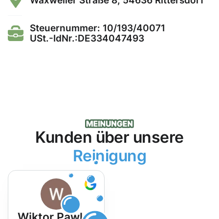
Waxweiler Straße 8, 54636 Rittersdorf
Steuernummer: 10/193/40071
USt.-IdNr.:DE334047493
Kunden über unsere
Reinigung
Wiktor Pawlak