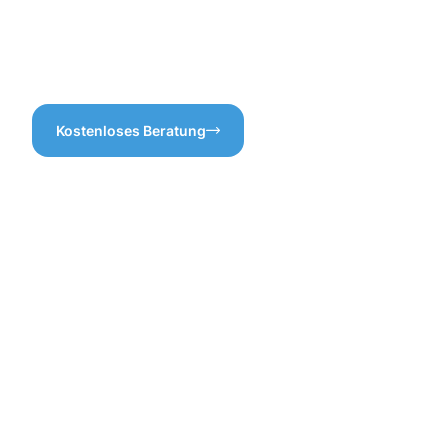
vermeiden können.In
höchste Qualität setzt und
Weiterstadt setzen wir auf
auf die Bedürfnisse unserer
Qualität und Effizienz bei der
Kunden abgestimmt ist.
Gebäudereinigung.
Kostenloses Beratung
Vorteile
der
Gebäuderei