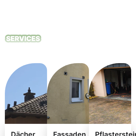
Unsere
Reinigungsdie
Dächer
Fassaden
Pflasterste