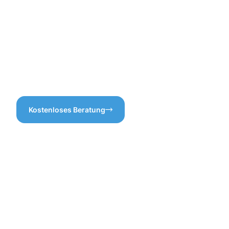
unerwartete Kosten
sind, sind Sie bei uns genau
vermeiden. Um
richtig! Vertrauen Sie auf
sicherzustellen, dass alles
unsere Erfahrung für ein
reibungslos abläuft, setzen
makelloses Ergebnis.
wir auf gründliche
Vorbereitung – denn nichts
ist ärgerlicher als
Überraschungen, oder?
Kostenloses Beratung
Vorteile