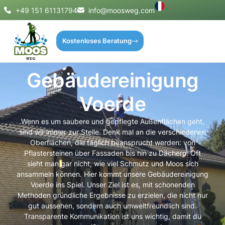
+49 151 61131794
info@moosweg.com
Kostenloses Beratung
Gebäudereinigung
Voerde
Wenn es um saubere und gepflegte Außenflächen geht,
sind wir immer zur Stelle. Denk mal an die verschiedenen
Oberflächen, die täglich beansprucht werden: von
Pflastersteinen über Fassaden bis hin zu Dächern. Oft
sieht man gar nicht, wie viel Schmutz und Moos sich
ansammeln können. Hier kommt unsere Gebäudereinigung
Voerde ins Spiel. Unser Ziel ist es, mit schonenden
Methoden gründliche Ergebnisse zu erzielen, die nicht nur
gut aussehen, sondern auch umweltfreundlich sind.
Transparente Kommunikation ist uns wichtig, damit du