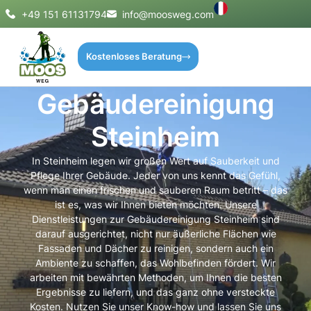
+49 151 61131794
info@moosweg.com
Kostenloses Beratung
Gebäudereinigung
Steinheim
In Steinheim legen wir großen Wert auf Sauberkeit und
Pflege Ihrer Gebäude. Jeder von uns kennt das Gefühl,
wenn man einen frischen und sauberen Raum betritt – das
ist es, was wir Ihnen bieten möchten. Unsere
Dienstleistungen zur Gebäudereinigung Steinheim sind
darauf ausgerichtet, nicht nur äußerliche Flächen wie
Fassaden und Dächer zu reinigen, sondern auch ein
Ambiente zu schaffen, das Wohlbefinden fördert. Wir
arbeiten mit bewährten Methoden, um Ihnen die besten
Ergebnisse zu liefern, und das ganz ohne versteckte
Kosten. Nutzen Sie unser Know-how und lassen Sie uns