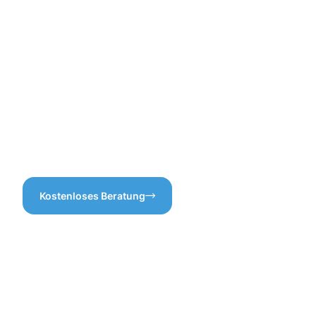
verbundene Kosten
vermeiden.Wenn Sie also
eine zuverlässige
Gebäudereinigung in
Steinheim benötigen, können
Sie darauf vertrauen, dass
wir jeden Aspekt sorgfältig
berücksichtigen. Denn eine
gründliche Vorbereitung
sorgt für Effizienz und
Qualität in unserer Arbeit.
Kostenloses Beratung