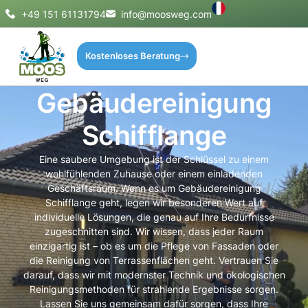
+49 151 61131794
info@moosweg.com
Kostenloses Beratung
Gebäudereinigung
Schifflange
Eine saubere Umgebung ist der Schlüssel zu einem
wohlfühlenden Zuhause oder einem einladenden
Geschäftsraum. Wenn es um Gebäudereinigung
Schifflange geht, legen wir besonderen Wert auf
individuelle Lösungen, die genau auf Ihre Bedürfnisse
zugeschnitten sind. Wir wissen, dass jeder Raum
einzigartig ist – ob es um die Pflege von Fassaden oder
die Reinigung von Terrassenflächen geht. Vertrauen Sie
darauf, dass wir mit modernster Technik und ökologischen
Reinigungsmethoden für strahlende Ergebnisse sorgen.
Lassen Sie uns gemeinsam dafür sorgen, dass Ihre