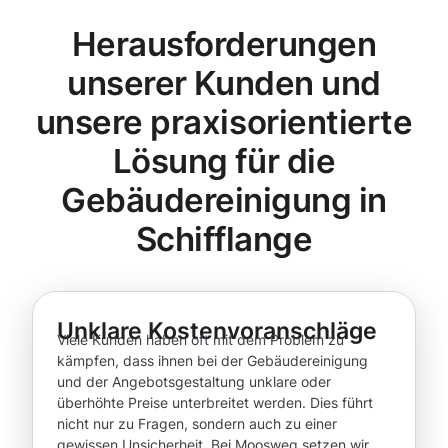
Herausforderungen
unserer Kunden und
unsere praxisorientierte
Lösung für die
Gebäudereinigung in
Schifflange
Unklare Kostenvoranschläge
Viele Kunden haben oft mit dem Problem zu
kämpfen, dass ihnen bei der Gebäudereinigung
und der Angebotsgestaltung unklare oder
überhöhte Preise unterbreitet werden. Dies führt
nicht nur zu Fragen, sondern auch zu einer
gewissen Unsicherheit. Bei Moosweg setzen wir