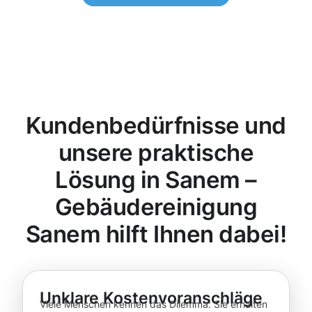
Kundenbedürfnisse und
unsere praktische
Lösung in Sanem –
Gebäudereinigung
Sanem hilft Ihnen dabei!
Unklare Kostenvoranschläge
Viele Menschen kennen das Dilemma: Sie erhalten