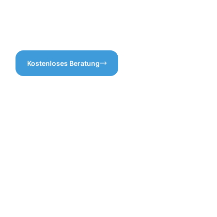
Ihnen einen optimalen
Service zu bieten, der
sowohl effizient als auch
kostensparend ist.
Kostenloses Beratung
Vorteile
der
Gebäuderei