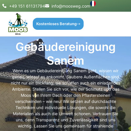
+49 151 61131794
info@moosweg.com
Kostenloses Beratung
Gebäudereinigung
Sanem
Wenn es um Gebäudereinigung Sanem geht, wissen wir
genau, worauf es ankommt. Saubere Außenflächen sind
nicht nur ein Blickfang, sie schaffen auch ein einladendes
Ambiente. Stellen Sie sich vor, wie der Schmutz und das
Moos von Ihrem Dach oder den Pflastersteinen
verschwinden – wie neu! Wir setzen auf durchdachte
Techniken und individuelle Lösungen, die sowohl die
Materialien als auch die Umwelt schonen. Vertrauen Sie
uns, denn Transparenz und Zuverlässigkeit sind uns
wichtig. Lassen Sie uns gemeinsam für strahlende