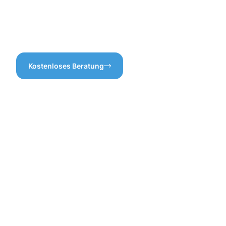
Partner für Ihre
Gebäudereinigung. Vertrauen
Sie unserer Expertise und
erleben Sie den Unterschied!
Kostenloses Beratung
Vorteile
der
Gebäuderei