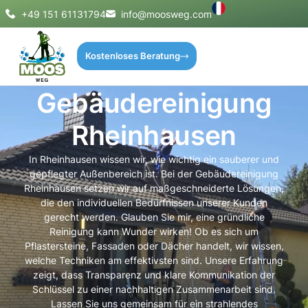
+49 151 61131794
info@moosweg.com
Kostenloses Beratung
Gebäudereinigung
Rheinhausen
In Rheinhausen wissen wir, wie wichtig ein sauberer und
gepflegter Außenbereich ist. Bei der Gebäudereinigung
Rheinhausen setzen wir auf maßgeschneiderte Lösungen,
die den individuellen Bedürfnissen unserer Kunden
gerecht werden. Glauben Sie mir, eine gründliche
Reinigung kann Wunder wirken! Ob es sich um
Pflastersteine, Fassaden oder Dächer handelt, wir wissen,
welche Techniken am effektivsten sind. Unsere Erfahrung
zeigt, dass Transparenz und klare Kommunikation der
Schlüssel zu einer nachhaltigen Zusammenarbeit sind.
Lassen Sie uns gemeinsam für ein strahlendes