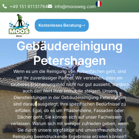
+49 151 61131794
info@moosweg.com
Kostenloses Beratung
Gebäudereinigung
Petershagen
Wenn es um die Reinigung von Außenflächen geht, sind
wir Ihr zuverlässiger Partner. Wir verstehen, dass ein
sauberes Erscheinungsbild nicht nur gut aussieht, sondern
auch den Wert Ihrer Immobilie steigert. Unsere
Dienstleistungen in der Gebäudereinigung Petershagen
sind darauf ausgelegt, Ihre spezifischen Bedürfnisse zu
erfüllen. Egal, ob es um Pflastersteine, Fassaden oder
Dächer geht, Sie können sich auf unser Fachwissen
verlassen. Warum sich mit weniger zufrieden geben, wenn
Sie durch unsere sorgfältige und umweltfreundliche
Reinigung beeindruckende Ergebnisse erzielen können?