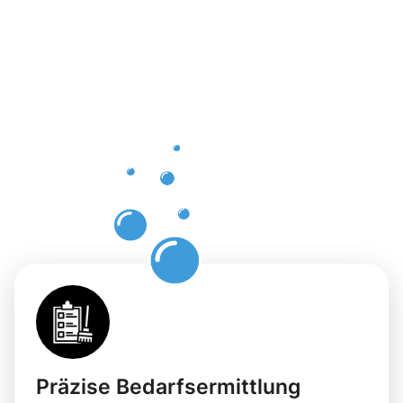
Vorteile
der
Gebäuderei
Petershage
für Ihre
Räume
Präzise Bedarfsermittlung