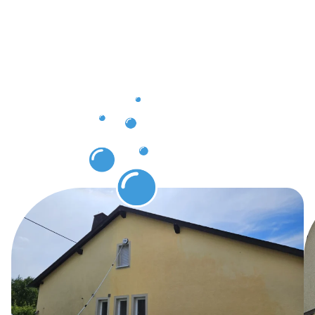
unsere
Kunden
bei der
Gebäuderei
in
Petershage